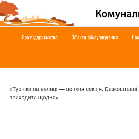
Skip
to
content
Про підприємство
Об’єкти обслуговування
Пос
«Турніки на вулиці — це їхня секція. Безкоштовні 
приходити щодня»