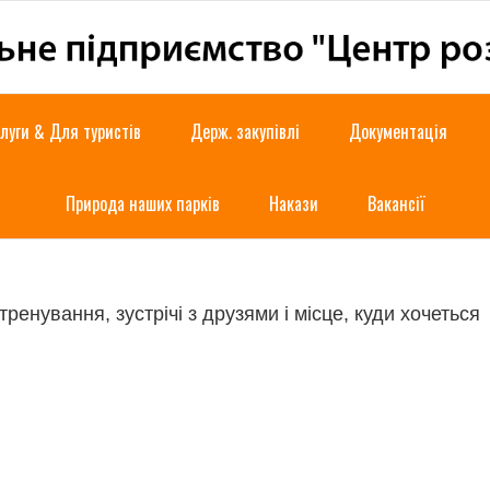
луги & Для туристів
Держ. закупівлі
Документація
Природа наших парків
Накази
Вакансії
тренування, зустрічі з друзями і місце, куди хочеться