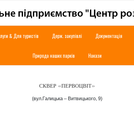
луги & Для туристів
Держ. закупівлі
Документація
Природа наших парків
Накази
СКВЕР «ПЕРВОЦВІТ»
(вул.Галицька – Витвицького, 9)