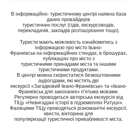
В інформаційно- туристичному центрі наявна база
даних провайдерів
туристичних послуг (гідів, екскурсоводів,
перекладачів, закладів розташування тощо).
Туристи мають можливість ознайомитись з
інформацією про місто Івано-
Франківськ на інформаційних стендах, в брошурах,
публікаціях про місто з
туристичними принадами міста та іншими
туристичними продуктами.
В центрі можна скористатися безкоштовними
аудіогідами, які містять дві
екскурсії «Загадковий Івано-Франківськ» та «Івано-
Франківськ для закоханих» п’ятьма мовами.
Регулярно проводиться авторська екскурсія від
ТІЦу «Невигадані історії в підземеллях Ратуші».
Фахівцями ТІЦу проводяться різноманітні екскурсії,
квести, вікторини для
популяризації туристичної привабливості міста.