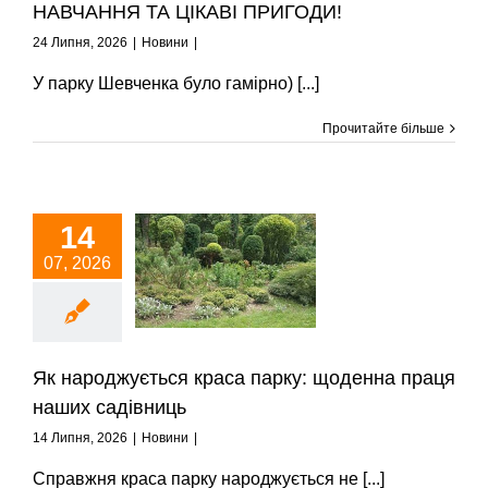
НАВЧАННЯ ТА ЦІКАВІ ПРИГОДИ!
24 Липня, 2026
|
Новини
|
У парку Шевченка було гамірно) [...]
Прочитайте більше
14
к народжується
07, 2026
са парку: щоденна
праця наших
садівниць
Новини
Як народжується краса парку: щоденна праця
наших садівниць
14 Липня, 2026
|
Новини
|
Справжня краса парку народжується не [...]