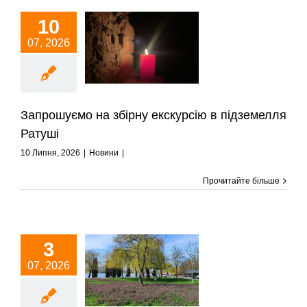
10
07, 2026
Запрошуємо на
ірну екскурсію в
ідземелля Ратуші
Новини
Запрошуємо на збірну екскурсію в підземелля
Ратуші
10 Липня, 2026
|
Новини
|
Прочитайте більше
3
СКОШЕНА ТРАВА
07, 2026
— СВІДОМЕ
РІШЕННЯ НА
РИСТЬ ПРИРОДИ
ТА ЛЮДЕЙ