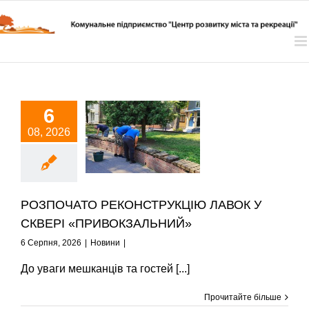
Skip
to
content
6
РОЗПОЧАТО
08, 2026
ЕКОНСТРУКЦІЮ
АВОК У СКВЕРІ
РИВОКЗАЛЬНИЙ»
Новини
РОЗПОЧАТО РЕКОНСТРУКЦІЮ ЛАВОК У
СКВЕРІ «ПРИВОКЗАЛЬНИЙ»
6 Серпня, 2026
|
Новини
|
До уваги мешканців та гостей [...]
Прочитайте більше