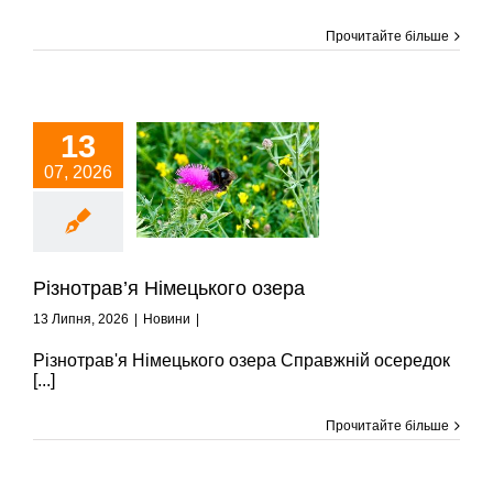
Прочитайте більше
13
07, 2026
Різнотрав’я
імецького озера
Новини
Різнотрав’я Німецького озера
13 Липня, 2026
|
Новини
|
Різнотрав'я Німецького озера Справжній осередок
[...]
Прочитайте більше