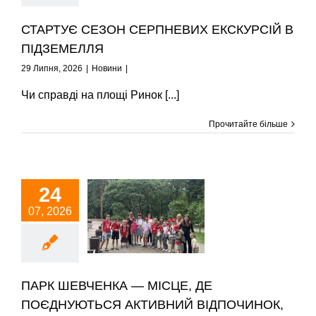
Новини
СТАРТУЄ СЕЗОН СЕРПНЕВИХ ЕКСКУРСІЙ В
ПІДЗЕМЕЛЛЯ
29 Липня, 2026
|
Новини
|
Чи справді на площі Ринок [...]
Прочитайте більше
РК ШЕВЧЕНКА —
24
МІСЦЕ, ДЕ
07, 2026
ПОЄДНУЮТЬСЯ
АКТИВНИЙ
ВІДПОЧИНОК,
НАВЧАННЯ ТА
ІКАВІ ПРИГОДИ!
Новини
ПАРК ШЕВЧЕНКА — МІСЦЕ, ДЕ
ПОЄДНУЮТЬСЯ АКТИВНИЙ ВІДПОЧИНОК,