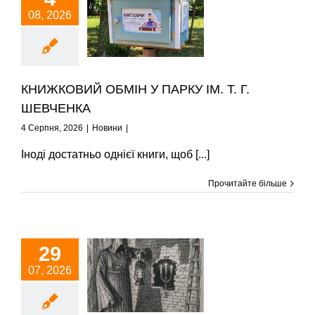
08, 2026
ИЖКОВИЙ ОБМІН
 ПАРКУ ІМ. Т. Г.
ШЕВЧЕНКА
Новини
КНИЖКОВИЙ ОБМІН У ПАРКУ ІМ. Т. Г.
ШЕВЧЕНКА
4 Серпня, 2026
|
Новини
|
Іноді достатньо однієї книги, щоб [...]
Прочитайте більше
29
ТАРТУЄ СЕЗОН
07, 2026
СЕРПНЕВИХ
ЕКСКУРСІЙ В
ПІДЗЕМЕЛЛЯ